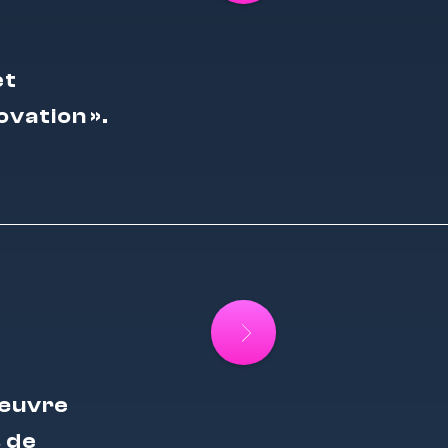
et
ovation ».
 œuvre
s de