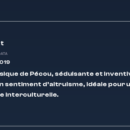
st
GATA
2019
sique de Pécou, séduisante et inventiv
 sentiment d’altruisme, idéale pour 
 interculturelle.