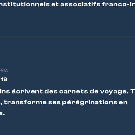
nstitutionnels et associatifs franco-i
o
GATA
018
ins écrivent des carnets de voyage. 
i, transforme ses pérégrinations en
s.