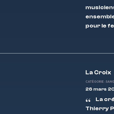
musiciens
ensemble 
pour le f
La Croix
CATÉGORIE :
SAN
26 mars 2
La cr
Thierry P