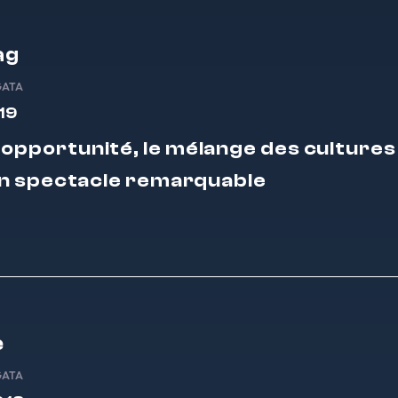
ag
GATA
19
 opportunité, le mélange des cultures
n spectacle remarquable
e
GATA