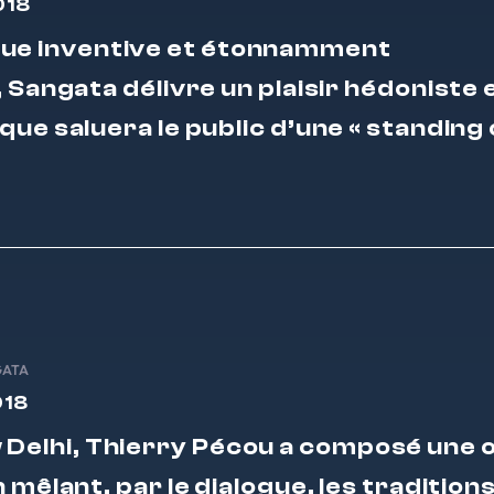
018
ue inventive et étonnamment
, Sangata délivre un plaisir hédoniste 
que saluera le public d’une « standing 
GATA
018
 Delhi, Thierry Pécou a composé une
n mêlant, par le dialogue, les tradition