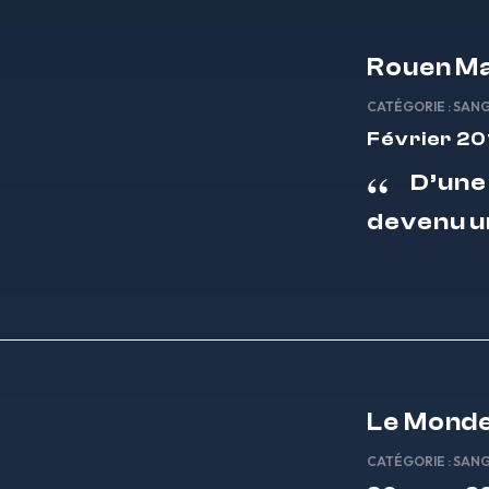
Rouen M
CATÉGORIE :
SAN
Février 20
D’une
devenu u
Le Mond
CATÉGORIE :
SAN