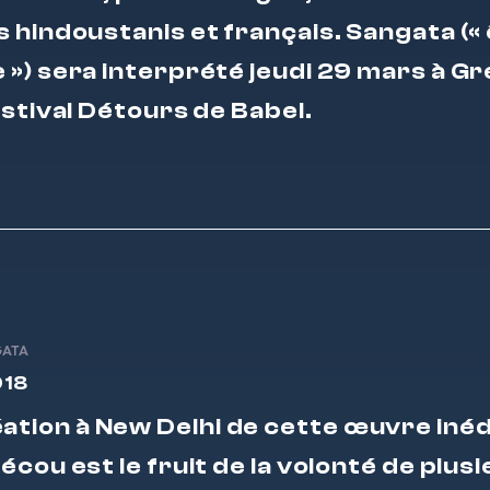
 hindoustanis et français. Sangata («
») sera interprété jeudi 29 mars à G
estival Détours de Babel.
GATA
018
éation à New Delhi de cette œuvre inéd
écou est le fruit de la volonté de plus