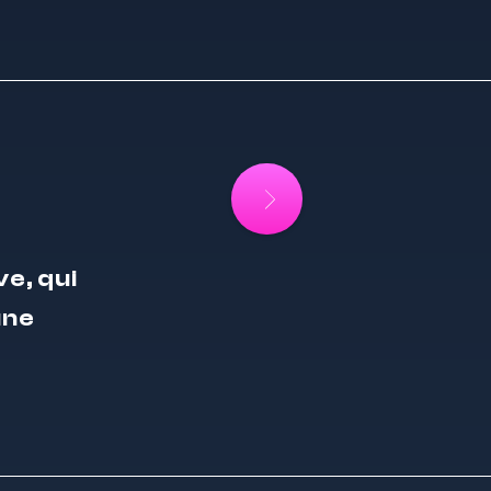
e, qui
une