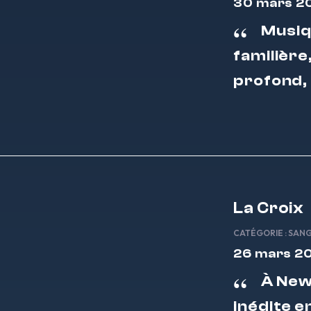
30 mars 2
Musiq
familière
profond, 
La Croix
CATÉGORIE :
SAN
26 mars 2
À New
inédite e