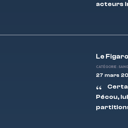
acteurs i
Le Figar
CATÉGORIE :
SAN
27 mars 2
Certa
Pécou, lu
partition