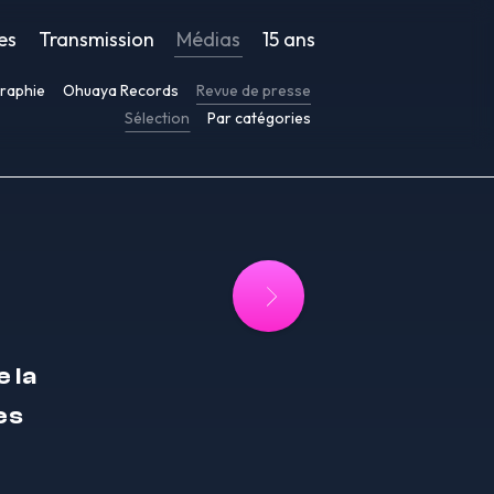
es
Transmission
Médias
15 ans
raphie
Ohuaya Records
Revue de presse
Sélection
Par catégories
 la
es