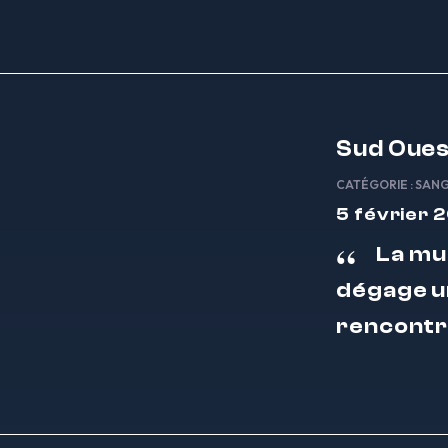
Sud Oue
CATÉGORIE :
SAN
5 février 
La mu
dégage un
rencontre