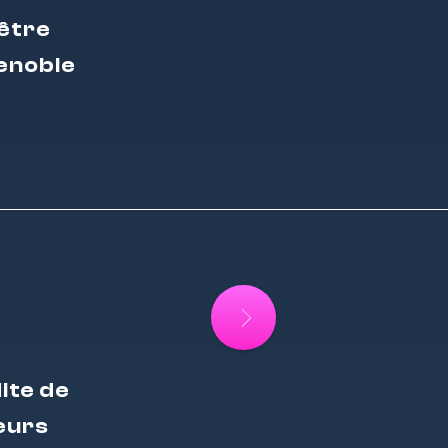
 être
renoble
ite de
ieurs