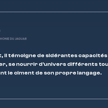
n
HONIE DU JAGUAR
t, il témoigne de sidérantes capacités
r, se nourrir d'univers différents to
t le ciment de son propre langage.