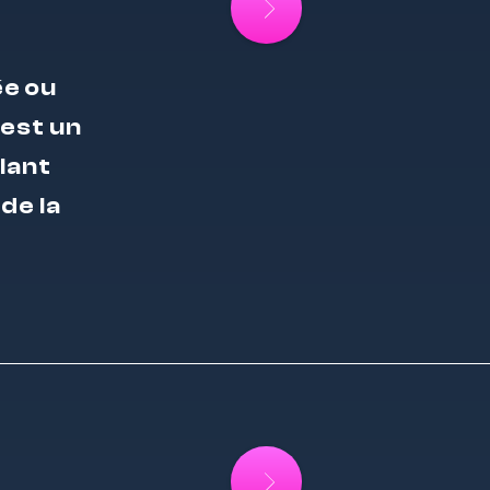
ée ou
 est un
lant
de la