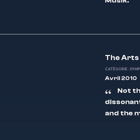
Musik.
The Arts
CATÉGORIE :
SYMP
Avril 2010
Not t
dissonant
and the 