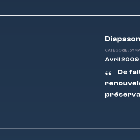
Diapaso
CATÉGORIE :
SYMP
Avril 2009
De fai
renouvele
préservan