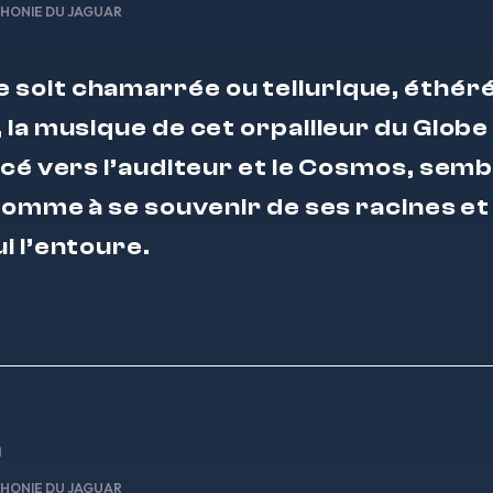
HONIE DU JAGUAR
e soit chamarrée ou tellurique, éthér
 la musique de cet orpailleur du Globe
ncé vers l’auditeur et le Cosmos, semb
’homme à se souvenir de ses racines et 
i l’entoure.
n
HONIE DU JAGUAR