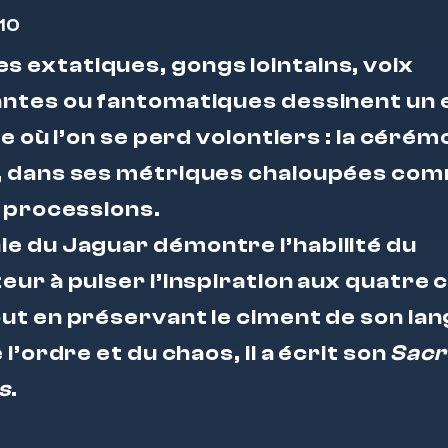
10
s extatiques, gongs lointains, voix
ntes ou fantomatiques dessinent un
te où l’on se perd volontiers : la céré
 dans ses métriques chaloupées co
 processions.
e du Jaguar
démontre l’habilité du
ur à puiser l’inspiration aux quatre 
t en préservant le ciment de son langa
l’ordre et du chaos, il a écrit son
Sacr
s
.