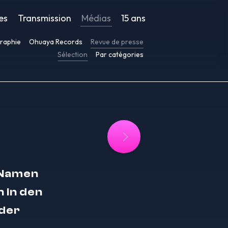
es
Transmission
Médias
15 ans
raphie
Ohuaya Records
Revue de presse
Sélection
Par catégories
n Namen
 in den
der