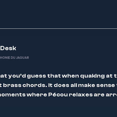
 Desk
HONIE DU JAGUAR
hat you’d guess that when quaking at 
 brass chords. It does all make sense
moments where Pécou relaxes are arr