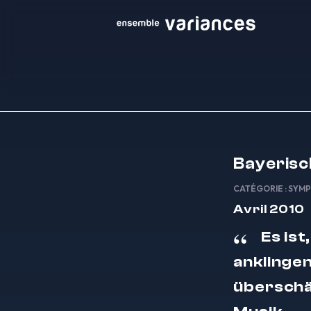
Bayerisc
CATÉGORIE :
SYMP
Avril 2010
Es ist
anklingen
überschä