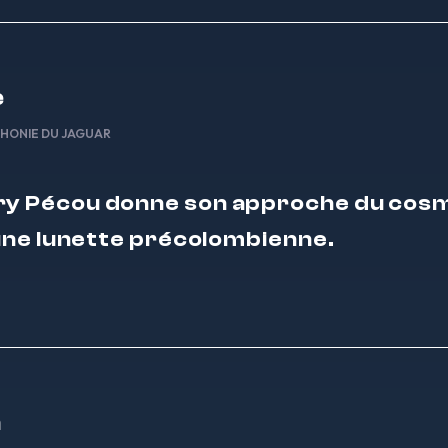
e
HONIE DU JAGUAR
ry Pécou donne son approche du cos
une lunette précolombienne.
n