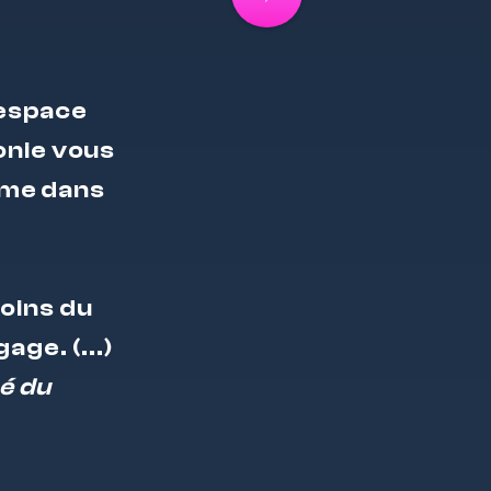
 espace
monie vous
mme dans
coins du
ge. (...)
é du