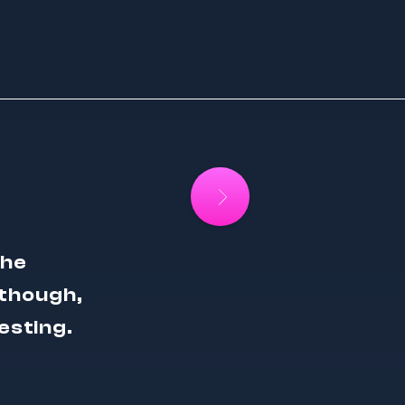
the
 though,
esting.