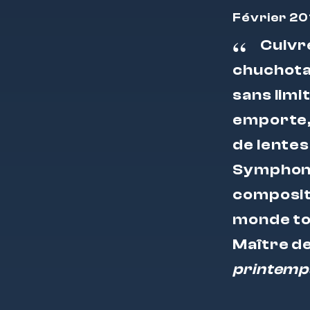
Février 20
Cuivre
chuchota
sans limi
emporte,
de lentes
Symphoni
composite
monde tou
Maître de 
printemp