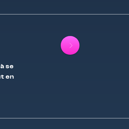
 à se
ut en